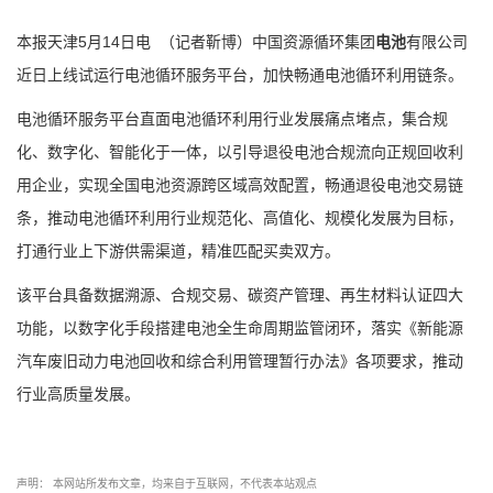
本报天津5月14日电 （记者靳博）中国资源循环集团
电池
有限公司
近日上线试运行电池循环服务平台，加快畅通电池循环利用链条。
电池循环服务平台直面电池循环利用行业发展痛点堵点，集合规
化、数字化、智能化于一体，以引导退役电池合规流向正规回收利
用企业，实现全国电池资源跨区域高效配置，畅通退役电池交易链
条，推动电池循环利用行业规范化、高值化、规模化发展为目标，
打通行业上下游供需渠道，精准匹配买卖双方。
该平台具备数据溯源、合规交易、碳资产管理、再生材料认证四大
功能，以数字化手段搭建电池全生命周期监管闭环，落实《新能源
汽车废旧动力电池回收和综合利用管理暂行办法》各项要求，推动
行业高质量发展。
声明： 本网站所发布文章，均来自于互联网，不代表本站观点