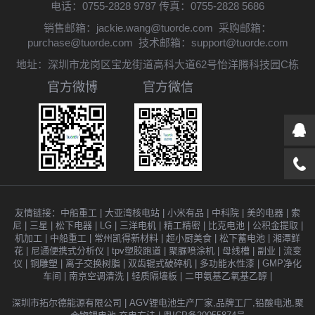
电话：0755-2828 9787 传真：0755-2828 5686
销售邮箱：
jackie.wang@tuorde.com
采购邮箱：
purchase@tuorde.com
技术邮箱：
support@tuorde.com
地址：深圳市龙岗区宝龙街道高科大道62号怡洋腾科技园C栋
官方微博
官方微信
友情链接：
中船重工
|
大亚湾核电站
|
小米有品
|
中科院
|
美的电器
|
索
尼
|
三星
|
松下电器
|
LG
|
三洋电机
|
精工精密
|
比克电池
|
公积金提取
|
机加工
|
中船重工
|
常州凯得新材料
|
超小厨美食
|
松下蓄电池
|
湘潭鲜
花
|
尼通便携式分析仪
|
tpv塑胶跑道
|
聚脲喷涂机
|
母线槽
|
副业
|
流变
仪
|
铜雕塑
|
离子交换树脂
|
双齿辊式破碎机
|
多功能水性漆
|
GMP净化
车间
|
南京空调清洗
|
轻质隔墙板
|
二甲氨基乙氧基乙醇
|
深圳市拓尔德能源有限公司 | AGV锂电池生产厂家,品牌工厂,铅酸电池,聚