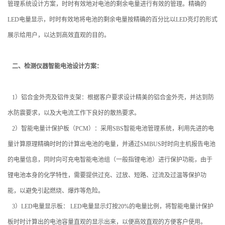
管理系统设计方案，时时有效地对电池的剩余电量进行有效的管理。精确的
LED
电量显示，时时有效地将电池的剩余电量按精确的百分比以
LED
亮灯的形式
展示给用户，以达到高效直观的目的。
二、检测仪器智能电池设计方案：
1
）铝合金外壳及铝件支架：
根据客户要求设计精美的铝合金外壳，并达到防
水防震要求，以及大电流工作下良好的散热要求。
2
）智能电量计保护板（
PCM
）：
采用
SBS
智能电池管理系统，利用先进的电
量计算原理精确时时的计算出电池的电量，并通过
SMBUS
时时向主机报告电池
的电量信息，同时向可充电智能电池组（一般指锂电池）进行保护功能，由于
锂电池本身的化学特性，需要提供过充、过放、短路、过流及过温等保护功
能，以避免引起燃烧、爆炸等危险。
3
）
LED
电量显示板：
LED
电量显示灯按
20%
的电量比例，将智能电量计保护
板时时计算出的电池容量直观的显示出来，以便高效直观的方便客户使用。