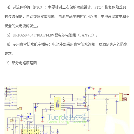
4
）过流保护片（
PTC
）：
主要针对二次保护功能设计。
PTC
可恢复保险丝具
有过流保护，自动恢复双重功能。电池产品里的
PTC
可以防止电池高温放电和不
安全的大电流的发生。
5
）
UR18650-4S4P/10Ah/14.8V
锂电芯电池组（
SANYO
）。
6
）专用真空防水航空插头：
电池外部采用真空防水连接，以满足客户的防水
要求。
7）部分电路原理图