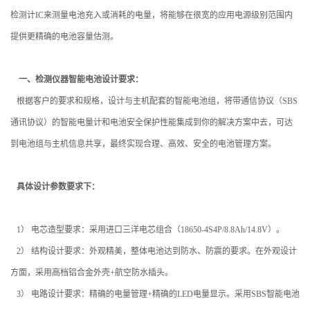
检测计
IC
来测量电池充入或消耗的电量，将能够在很宽的应用电源级别范围内
提供更精确的电池容量估测。
一、检测仪器智能电池设计要求：
根据客户的要求和规格，设计与主机配套的智能电池组，将带通信协议（
SBS
通讯协议）的智能电量计和电池安全保护性能集成到你的解决方案中去，可达
到电池组与主机信息共享，最终实现合理、高效、安全的电池管理方案。
具体设计参数要求下：
1
） 电芯造型要求：
采用进口三洋电芯组合（
18650-4S4P/8.8Ah/14.8V
）。
2
） 结构设计要求：
外观精美，整体电池达到防水、防震的要求。在外观设计
方面，采用高档铝合金外壳
+
航空防水插头。
3
） 电路设计要求：
精确的电量管理
+
精确的
LED
电量显示。采用
SBS
智能电池