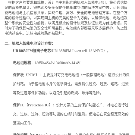
根据客户的要求和规格，设计与主机配套的机器人智能电池组，将带通信协
议的智能电量计、锂电池及安全保护性能集成到你的解决方案中去，可达到智
能电池组与主机信息共享，实现合理、高效、安全的电池管理方案。在整个方
案的设计过程中，以实现同主机的完美的整合为方向，以确保电池、电池组及
整个系统的安全性为前提，以满足相应的设计法规及认证法规为首选考虑。同
时为了确保锂电池的安全性和可靠性，电池组内部都要采取多层保护，防止锂
电池过充电，过放电或短路而被破坏。
二、机器人智能电池设计方案：
UR18650FM锂离子电芯
/UR18650FM Li-ion cell（SANYO）。
电池组规格：
18650-4S4P-10400mAh-14.4V
保护板（PCM）：
主要是对可充电电池组（一般指锂电池）进行设计的保
护线路，由于锂电池本身的化学特性，需要提供过充、过放、短路、过流
等及过温等保护功能。以避免引起的燃烧、爆炸等危险。
保护IC（Protection IC）：
设计方案的主要保护功能芯片，对电芯进行过
充、过放、过流、短流等功能的在线时时监测。使电芯在安全稳定高效的
范围内工作。