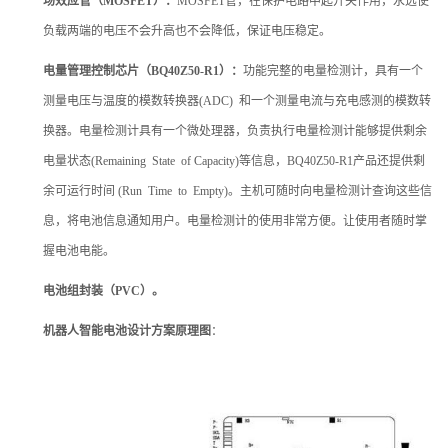
场效应管（MOSFET）：
MOSFET管，在保护电路中起开关作用，永远使
负载两端的电压不会升高也不会降低，保证电压稳定。
电量管理控制芯片（BQ40Z50-R1）：
功能完整的电量检测计，具有一个
测量电压与温度的模数转换器(ADC) 和一个测量电流与充电感测的模数转
换器。电量检测计具有一个微处理器，负责执行电量检测计能够提供剩余
电量状态(Remaining State of Capacity)等信息，BQ40Z50-R1产品还提供剩
余可运行时间 (Run Time to Empty)。主机可随时向电量检测计查询这些信
息，将电池信息通知用户。电量检测计的使用非常方便。让使用者随时掌
握电池电能。
电池组封装（PVC）。
机器人智能电池设计方案原理图
：